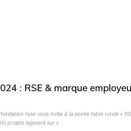
 2024 : RSE & marque employeu
ondation Ilyse vous invite à la soirée table ronde « R
ls projets agissent sur v