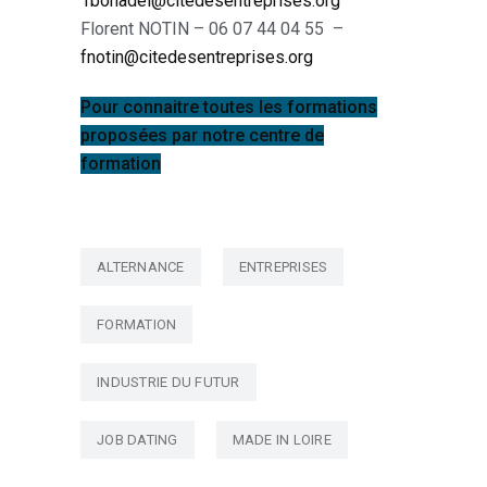
rbonadei@citedesentreprises.org
Florent NOTIN – 06 07 44 04 55 –
fnotin@
citedesentreprises.org
Pour connaitre toutes les formations
proposées par notre centre de
formation
ALTERNANCE
ENTREPRISES
FORMATION
INDUSTRIE DU FUTUR
JOB DATING
MADE IN LOIRE